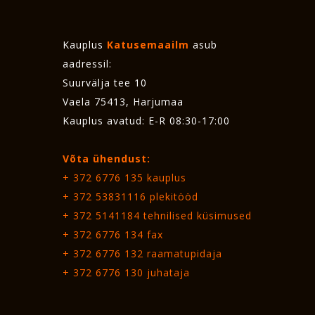
Kauplus
Katusemaailm
asub
aadressil:
Suurvälja tee 10
Vaela 75413, Harjumaa
Kauplus avatud: E-R 08:30-17:00
Võta ühendust:
+ 372 6776 135
kauplus
+ 372 53831116
plekitööd
+ 372 5141184
tehnilised küsimused
+ 372 6776 134 fax
+ 372 6776 132
raamatupidaja
+ 372 6776 130
juhataja