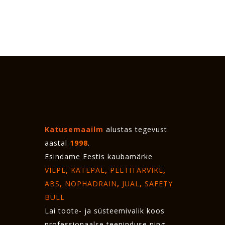
Katusemaailm
alustas tegevust
aastal
1998
.
Esindame Eestis kaubamärke
VILPE
,
KATEPAL
,
PELTITARVIKE
,
ABS
,
NOPHADRAIN
,
JUAL
,
SAFETY
BULL
Lai toote- ja süsteemivalik koos
professionaalse teeninduse ning