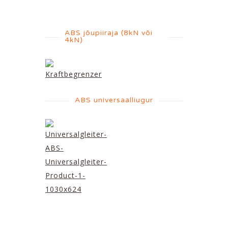
ABS jõupiiraja (8kN või
4kN)
ABS universaalliugur