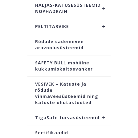
HALJAS-KATUSESÜSTEEMID
+
NOPHADRAIN
+
PELTITARVIKE
Rõdude sademevee
äravoolusüsteemid
SAFETY BULL mobiilne
kukkumiskaitsevanker
VESIVEK – Katuste ja
rõdude
vihmaveesüsteemid ning
katuste ohutustooted
+
TigaSafe turvasüsteemid
Sertifikaadid